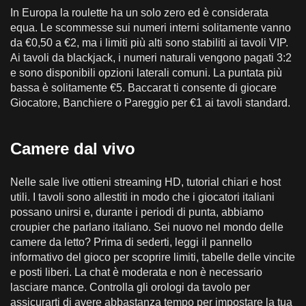
In Europa la roulette ha un solo zero ed è considerata
equa. Le scommesse sui numeri interni solitamente vanno
da €0,50 a €2, ma i limiti più alti sono stabiliti ai tavoli VIP.
Ai tavoli da blackjack, i numeri naturali vengono pagati 3:2
e sono disponibili opzioni laterali comuni. La puntata più
bassa è solitamente €5. Baccarat ti consente di giocare
Giocatore, Banchiere o Pareggio per €1 ai tavoli standard.
Camere dal vivo
Nelle sale live ottieni streaming HD, tutorial chiari e host
utili. I tavoli sono allestiti in modo che i giocatori italiani
possano unirsi e, durante i periodi di punta, abbiamo
croupier che parlano italiano. Sei nuovo nel mondo delle
camere da letto? Prima di sederti, leggi il pannello
informativo del gioco per scoprire limiti, tabelle delle vincite
e posti liberi. La chat è moderata e non è necessario
lasciare mance. Controlla gli orologi da tavolo per
assicurarti di avere abbastanza tempo per impostare la tua