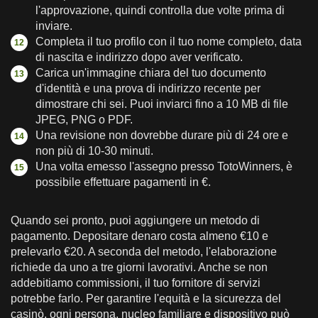
l'approvazione, quindi controlla due volte prima di
inviare.
Completa il tuo profilo con il tuo nome completo, data
di nascita e indirizzo dopo aver verificato.
Carica un'immagine chiara del tuo documento
d'identità e una prova di indirizzo recente per
dimostrare chi sei. Puoi inviarci fino a 10 MB di file
JPEG, PNG o PDF.
Una revisione non dovrebbe durare più di 24 ore e
non più di 10-30 minuti.
Una volta emesso l'assegno presso TotoWinners, è
possibile effettuare pagamenti in €.
Quando sei pronto, puoi aggiungere un metodo di
pagamento. Depositare denaro costa almeno €10 e
prelevarlo €20. A seconda del metodo, l'elaborazione
richiede da uno a tre giorni lavorativi. Anche se non
addebitiamo commissioni, il tuo fornitore di servizi
potrebbe farlo. Per garantire l'equità e la sicurezza del
casinò, ogni persona, nucleo familiare e dispositivo può