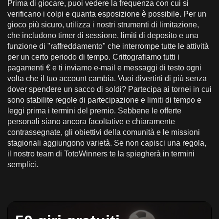
Prima di giocare, puoi vedere la frequenza con cui si
verificano i colpi e quanta esposizione è possibile. Per un
gioco più sicuro, utilizza i nostri strumenti di limitazione,
che includono timer di sessione, limiti di deposito e una
funzione di "raffreddamento" che interrompe tutte le attività
per un certo periodo di tempo. Crittografiamo tutti i
pagamenti € e ti inviamo e-mail e messaggi di testo ogni
volta che il tuo account cambia. Vuoi divertirti di più senza
dover spendere un sacco di soldi? Partecipa ai tornei in cui
sono stabilite regole di partecipazione e limiti di tempo e
leggi prima i termini del premio. Sebbene le offerte
personali siano ancora facoltative e chiaramente
contrassegnate, gli obiettivi della comunità e le missioni
stagionali aggiungono varietà. Se non capisci una regola,
il nostro team di TotoWinners te la spiegherà in termini
semplici.