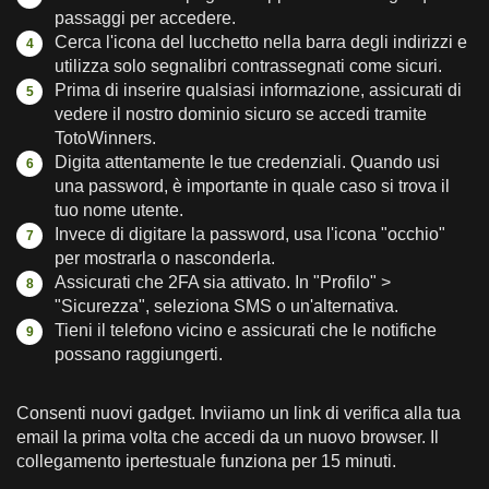
passaggi per accedere.
Cerca l'icona del lucchetto nella barra degli indirizzi e
utilizza solo segnalibri contrassegnati come sicuri.
Prima di inserire qualsiasi informazione, assicurati di
vedere il nostro dominio sicuro se accedi tramite
TotoWinners.
Digita attentamente le tue credenziali. Quando usi
una password, è importante in quale caso si trova il
tuo nome utente.
Invece di digitare la password, usa l'icona "occhio"
per mostrarla o nasconderla.
Assicurati che 2FA sia attivato. In "Profilo" >
"Sicurezza", seleziona SMS o un'alternativa.
Tieni il telefono vicino e assicurati che le notifiche
possano raggiungerti.
Consenti nuovi gadget. Inviiamo un link di verifica alla tua
email la prima volta che accedi da un nuovo browser. Il
collegamento ipertestuale funziona per 15 minuti.