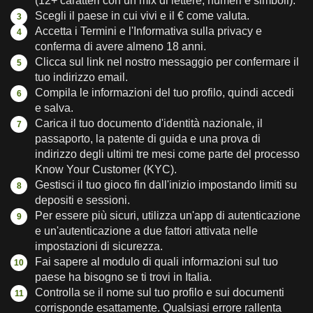
(12+ caratteri con un mix di lettere, numeri e simboli).
Scegli il paese in cui vivi e il € come valuta.
Accetta i Termini e l'Informativa sulla privacy e
conferma di avere almeno 18 anni.
Clicca sul link nel nostro messaggio per confermare il
tuo indirizzo email.
Compila le informazioni del tuo profilo, quindi accedi
e salva.
Carica il tuo documento d'identità nazionale, il
passaporto, la patente di guida e una prova di
indirizzo degli ultimi tre mesi come parte del processo
Know Your Customer (KYC).
Gestisci il tuo gioco fin dall'inizio impostando limiti su
depositi e sessioni.
Per essere più sicuri, utilizza un'app di autenticazione
e un'autenticazione a due fattori attivata nelle
impostazioni di sicurezza.
Fai sapere al modulo di quali informazioni sul tuo
paese ha bisogno se ti trovi in Italia.
Controlla se il nome sul tuo profilo e sui documenti
corrisponde esattamente. Qualsiasi errore rallenta