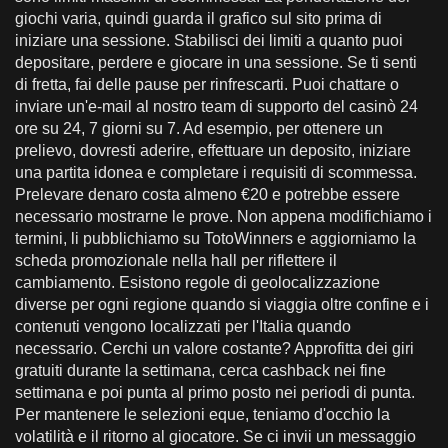
giochi varia, quindi guarda il grafico sul sito prima di
iniziare una sessione. Stabilisci dei limiti a quanto puoi
depositare, perdere e giocare in una sessione. Se ti senti
di fretta, fai delle pause per rinfrescarti. Puoi chattare o
inviare un'e-mail al nostro team di supporto del casinò 24
ore su 24, 7 giorni su 7. Ad esempio, per ottenere un
prelievo, dovresti aderire, effettuare un deposito, iniziare
una partita idonea e completare i requisiti di scommessa.
Prelevare denaro costa almeno €20 e potrebbe essere
necessario mostrarne le prove. Non appena modifichiamo i
termini, li pubblichiamo su TotoWinners e aggiorniamo la
scheda promozionale nella hall per riflettere il
cambiamento. Esistono regole di geolocalizzazione
diverse per ogni regione quando si viaggia oltre confine e i
contenuti vengono localizzati per l'Italia quando
necessario. Cerchi un valore costante? Approfitta dei giri
gratuiti durante la settimana, cerca cashback nei fine
settimana e poi punta al primo posto nei periodi di punta.
Per mantenere le selezioni eque, teniamo d'occhio la
volatilità e il ritorno al giocatore. Se ci invii un messaggio