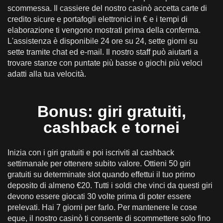
scommessa. Il cassiere del nostro casinò accetta carte di
credito sicure e portafogli elettronici in € e i tempi di
elaborazione ti vengono mostrati prima della conferma.
L'assistenza è disponibile 24 ore su 24, sette giorni su
sette tramite chat ed e-mail. Il nostro staff può aiutarti a
trovare stanze con puntate più basse o giochi più veloci
adatti alla tua velocità.
Bonus: giri gratuiti,
cashback e tornei
Inizia con i giri gratuiti e poi iscriviti al cashback
settimanale per ottenere subito valore. Ottieni 50 giri
gratuiti su determinate slot quando effettui il tuo primo
deposito di almeno €20. Tutti i soldi che vinci da questi giri
devono essere giocati 30 volte prima di poter essere
prelevati. Hai 7 giorni per farlo. Per mantenere le cose
eque, il nostro casinò ti consente di scommettere solo fino