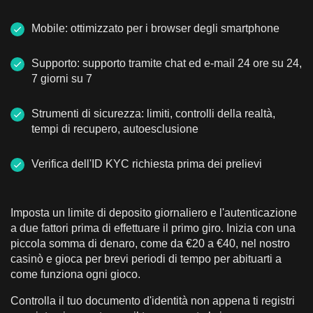
Suggerimenti per un gioco responsabile
Mobile: ottimizzato per i browser degli smartphone
Jackpot vincenti della piscina
Regole per il picking e le scommesse
Supporto: supporto tramite chat ed e-mail 24 ore su 24,
7 giorni su 7
Strumenti di sicurezza: limiti, controlli della realtà,
tempi di recupero, autoesclusione
Verifica dell'ID KYC richiesta prima dei prelievi
Imposta un limite di deposito giornaliero e l'autenticazione
a due fattori prima di effettuare il primo giro. Inizia con una
piccola somma di denaro, come da €20 a €40, nel nostro
casinò e gioca per brevi periodi di tempo per abituarti a
come funziona ogni gioco.
Controlla il tuo documento d'identità non appena ti registri