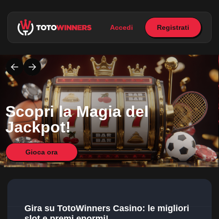
Accedi
Registrati
Scopri la Magia del
Jackpot!
Gioca ora
Gira su TotoWinners Casino: le migliori
slot e premi enormi!