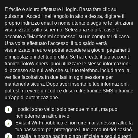
È facile e sicuro effettuare il login. Basta fare clic sul
pulsante "Accedi" nell'angolo in alto a destra, digitare il
proprio indirizzo email o nome utente e seguire le istruzioni
visualizzate sullo schermo. Seleziona solo la casella
accanto a "Mantienimi connesso" su un computer di casa.
Una volta effettuato l'accesso, il tuo saldo verrà
visualizzato in euro e potrai accedere a giochi, pagamenti
e impostazioni del tuo profilo. Se hai creato il tuo account
tramite TotoWinners, puoi utilizzare le stesse informazioni
di accesso sia sul web che sul tuo telefono. Includiamo la
verifica facoltativa in due fasi in ogni sessione per
mantenerla sicura. Dopo aver inserito le tue informazioni,
potresti ricevere un codice di sei cifre tramite SMS o tramite
un'app di autenticazione.
I codici sono validi solo per due minuti, ma puoi
richiederne un altro invio.
Evita il Wi-Fi pubblico e non dire mai a nessun altro la
tua password per proteggere il tuo account del casinò.
Installa la nostra pagina o app ufficiale e segui questi