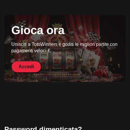
Gioca ora
Unisciti a TotoWinners e goditi le migliori partite con
pagamenti veloci €.
Accedi
Password dimenticata?