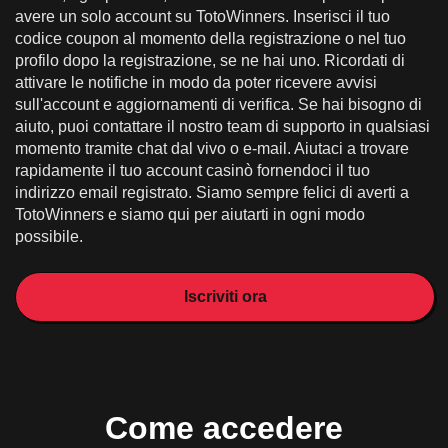
avere un solo account su TotoWinners. Inserisci il tuo
codice coupon al momento della registrazione o nel tuo
profilo dopo la registrazione, se ne hai uno. Ricordati di
attivare le notifiche in modo da poter ricevere avvisi
sull'account e aggiornamenti di verifica. Se hai bisogno di
aiuto, puoi contattare il nostro team di supporto in qualsiasi
momento tramite chat dal vivo o e-mail. Aiutaci a trovare
rapidamente il tuo account casinò fornendoci il tuo
indirizzo email registrato. Siamo sempre felici di averti a
TotoWinners e siamo qui per aiutarti in ogni modo
possibile.
Iscriviti ora
Come accedere