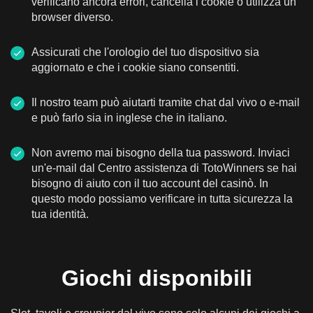
verificano ancora errori, cancella i cookie o utilizza un
browser diverso.
Assicurati che l'orologio del tuo dispositivo sia
aggiornato e che i cookie siano consentiti.
Il nostro team può aiutarti tramite chat dal vivo o e-mail
e può farlo sia in inglese che in italiano.
Non avremo mai bisogno della tua password. Inviaci
un'e-mail dal Centro assistenza di TotoWinners se hai
bisogno di aiuto con il tuo account del casinò. In
questo modo possiamo verificare in tutta sicurezza la
tua identità.
Giochi disponibili